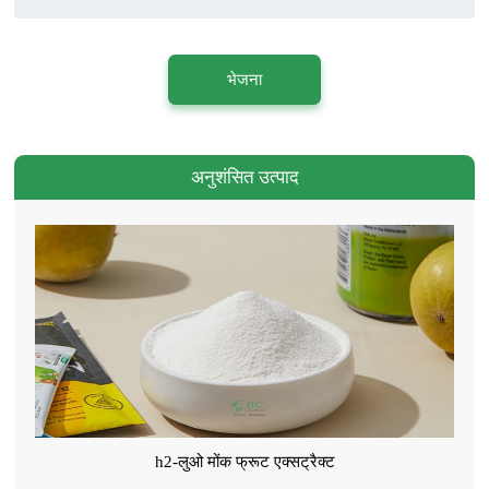
भेजना
अनुशंसित उत्पाद
h2-लुओ मोंक फ्रूट एक्सट्रैक्ट