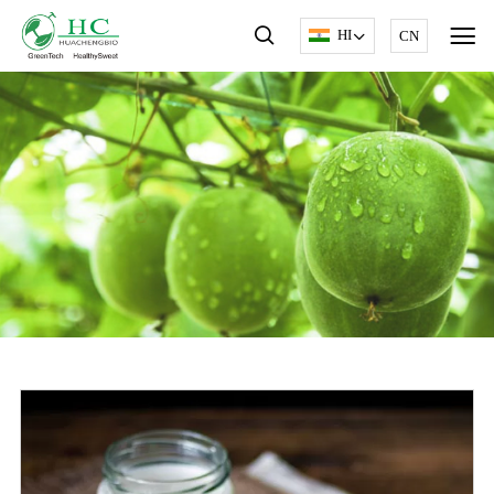
HI
CN