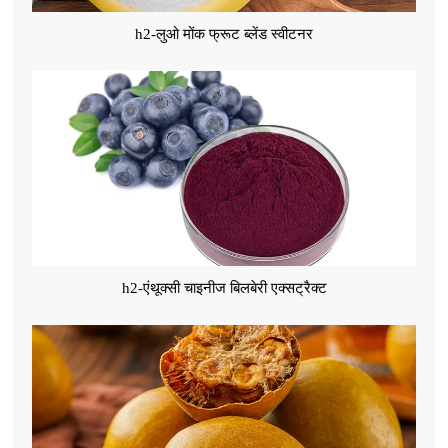
h2-लुओ मोंक फ्रूट ब्लेंड स्वीटनर
h2-एंथूक्सी चाइनीज बिलबेरी एक्सट्रैक्ट