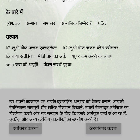
के बारे में
प्रोफ़ाइल
सम्मान
समाचार
सामाजिक जिम्मेदारी
पेटेंट
उत्पाद
h2-लुओ मोंक फ्रूट एक्सट्रैक्ट
h2-लुओ मोंक फ्रूट ब्लेंड स्वीटनर
h2-वाया स्टीविया
मीठी चाय का अर्क
शुगर कम करने का उपाय
oem सेवा की आपूर्ति
पोषण संबंधी पूरक
हम अपनी वेबसाइट पर आपके ब्राउज़िंग अनुभव को बेहतर बनाने, आपको
वैयक्तिकृत सामग्री और लक्षित विज्ञापन दिखाने, हमारी वेबसाइट ट्रैफ़िक का
विश्लेषण करने और यह समझने के लिए कि हमारे आगंतुक कहां से आ रहे हैं,
कुकीज़ और अन्य ट्रैकिंग तकनीकों का उपयोग करते हैं।
सभी अधिकार सुरक्षित: हुनान हुआचेंग बायोटेक, इंक.
एडेलन न्यूट्रिशन, इंक.
-
स्वीकार करना
अस्वीकार करना
साइट मैप
|
गोपनीयता नीति
|
नियम और शर्तें
|
ब्लॉग