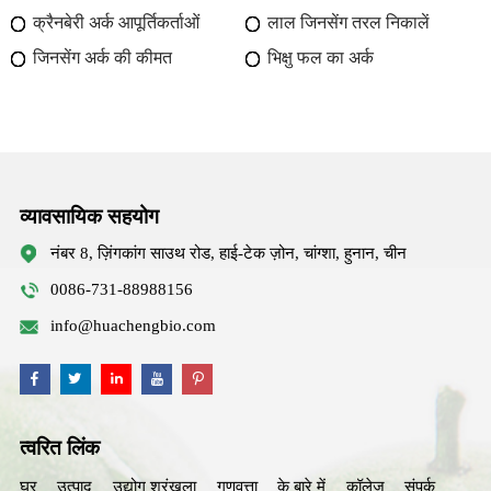
क्रैनबेरी अर्क आपूर्तिकर्ताओं
लाल जिनसेंग तरल निकालें
जिनसेंग अर्क की कीमत
भिक्षु फल का अर्क
व्यावसायिक सहयोग
नंबर 8, ज़िंगकांग साउथ रोड, हाई-टेक ज़ोन, चांग्शा, हुनान, चीन
0086-731-88988156
info@huachengbio.com
त्वरित लिंक
घर
उत्पाद
उद्योग श्रृंखला
गुणवत्ता
के बारे में
कॉलेज
संपर्क