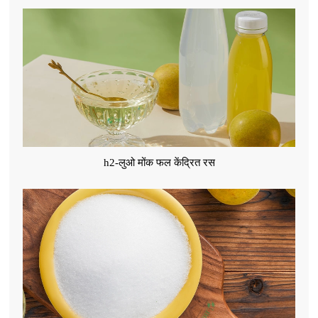
h2-लुओ मोंक फल केंद्रित रस