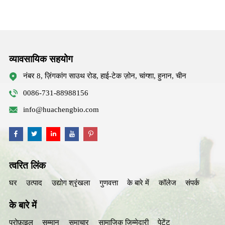
व्यावसायिक सहयोग
नंबर 8, ज़िंगकांग साउथ रोड, हाई-टेक ज़ोन, चांग्शा, हुनान, चीन
0086-731-88988156
info@huachengbio.com
त्वरित लिंक
घर
उत्पाद
उद्योग श्रृंखला
गुणवत्ता
के बारे में
कॉलेज
संपर्क
के बारे में
प्रोफ़ाइल
सम्मान
समाचार
सामाजिक जिम्मेदारी
पेटेंट