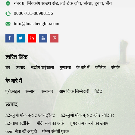
नंबर 8, ज़िंगकांग साउथ रोड, हाई-टेक ज़ोन, चांग्शा, हुनान, चीन
0086-731-88988156
info@huachengbio.com
त्वरित लिंक
घर
उत्पाद
उद्योग श्रृंखला
गुणवत्ता
के बारे में
कॉलेज
संपर्क
के बारे में
प्रोफ़ाइल
सम्मान
समाचार
सामाजिक जिम्मेदारी
पेटेंट
उत्पाद
h2-लुओ मोंक फ्रूट एक्सट्रैक्ट
h2-लुओ मोंक फ्रूट ब्लेंड स्वीटनर
h2-वाया स्टीविया
मीठी चाय का अर्क
शुगर कम करने का उपाय
oem सेवा की आपूर्ति
पोषण संबंधी पूरक