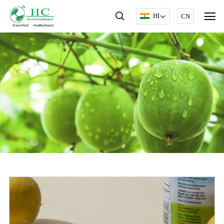
HI
CN