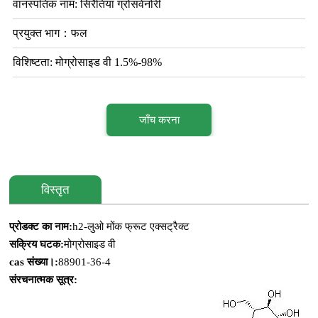
वानस्पतिक नाम: सिरैतिया ग्रोसवेनोरी
प्रयुक्त भाग：फल
विशिष्टता: मोग्रोसाइड वी 1.5%-98%
जाँच करना
विस्तृत
प्रोडक्ट का नाम:
h2-लुओ मोंक फ्रूट एक्सट्रैक्ट
सक्रिय घटक:
मोग्रोसाइड वी
cas संख्या।:
88901-36-4
संरचनात्मक सूत्र: