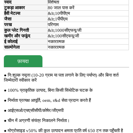
स्वाद
विशेषता
टुकड़ा आकार
80 जाल पास करें
हैवी मेटल्स
&lt;10पीपीएम
जैसा
&lt;1पीपीएम
परख
परिणाम
कुल प्लेट गिनती
&lt;1000सीएफयू/जी
खमीर और फफूंद
&lt;100सीएफयू/जी
ई कोलाई
नकारात्मक
साल्मोनेला
नकारात्मक
फ़ायदा
● नि:शुल्क नमूना (10-20 ग्राम या पता लगाने के लिए पर्याप्त) और बिना शर्त
जिम्मेदारी स्वीकार करें
● 100% प्राकृतिक उत्पाद, बिना किसी सिंथेटिक घटक के
● निर्माता प्रत्यक्ष आपूर्ति, oem, r&d सेवा प्रदान करते हैं
● आईएसओ/एचएसीसीपी/कोषेर/जीएमपी
● चीन में अग्रणी संयंत्र निकालने निर्माता।
● मोग्रोसाइड v50% की कुल उत्पादन क्षमता प्रति वर्ष 650 टन तक पहुँचती है