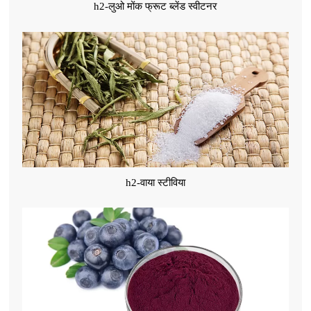
h2-लुओ मोंक फ्रूट ब्लेंड स्वीटनर
h2-वाया स्टीविया