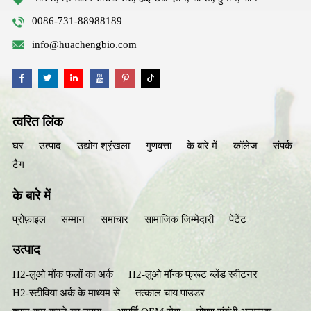
0086-731-88988189
info@huachengbio.com
त्वरित लिंक
घर
उत्पाद
उद्योग श्रृंखला
गुणवत्ता
के बारे में
कॉलेज
संपर्क
टैग
के बारे में
प्रोफ़ाइल
सम्मान
समाचार
सामाजिक जिम्मेदारी
पेटेंट
उत्पाद
H2-लुओ मोंक फलों का अर्क
H2-लुओ मॉन्क फ्रूट ब्लेंड स्वीटनर
H2-स्टीविया अर्क के माध्यम से
तत्काल चाय पाउडर