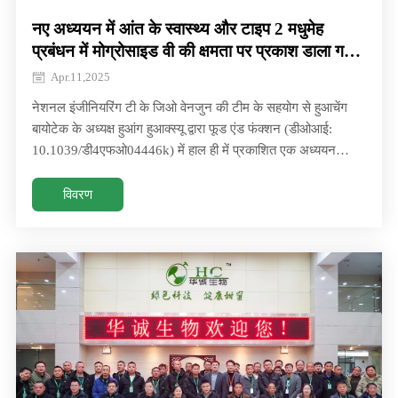
नए अध्ययन में आंत के स्वास्थ्य और टाइप 2 मधुमेह
प्रबंधन में मोग्रोसाइड वी की क्षमता पर प्रकाश डाला गया
है
Apr.11,2025
नेशनल इंजीनियरिंग टी के जिओ वेनजुन की टीम के सहयोग से हुआचेंग
बायोटेक के अध्यक्ष हुआंग हुआक्स्यू द्वारा फूड एंड फंक्शन (डीओआई:
10.1039/डी4एफओ04446k) में हाल ही में प्रकाशित एक अध्ययन
नेशनल इंजीनियरिंग ते से
विवरण