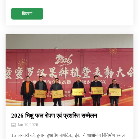
सकते हैं, खाद्य सामग्री चीन (एफआईसी) 2026 में हमसे जुड़ें! मार्च 17-
19, 2026 हॉल 4.1 | बूथ #41एफ20/41जी21 जानें कि कैसे हमारे
विवरण
नवोन्वेषी भिक्षु फल मीठा करने वाले समाधान आपको स्वास्थ्य बनाने में मदद
कर सकते हैं
2026 भिक्षु फल रोपण एवं प्रशस्ति सम्मेलन
Jan.19,2026
15 जनवरी को, हुनान हुआचेंग बायोटेक, इंक. ने शाओयांग विनिर्माण स्थल