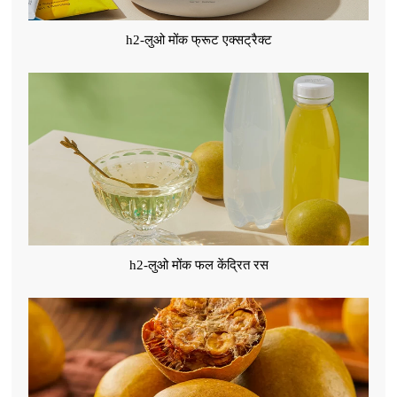
h2-लुओ मोंक फ्रूट एक्सट्रैक्ट
h2-लुओ मोंक फल केंद्रित रस