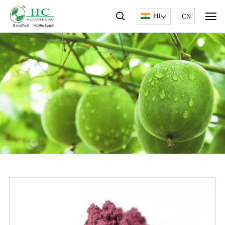
HI
CN