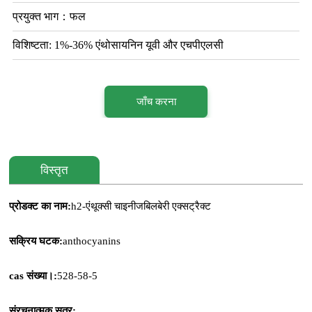
प्रयुक्त भाग：फल
विशिष्टता: 1%-36% एंथोसायनिन यूवी और एचपीएलसी
जाँच करना
विस्तृत
प्रोडक्ट का नाम:
h2-एंथूक्सी चाइनीज
बिलबेरी एक्सट्रैक्ट
सक्रिय घटक:
anthocyanins
cas संख्या।:
528-58-5
संरचनात्मक सूत्र: