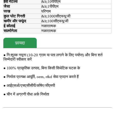
हैवी मेटल्स
&lt;10पीपीएम
जैसा
&lt;1पीपीएम
परख
परिणाम
कुल प्लेट गिनती
&lt;1000सीएफयू/जी
खमीर और फफूंद
&lt;100सीएफयू/जी
ई कोलाई
नकारात्मक
साल्मोनेला
नकारात्मक
फ़ायदा
● नि:शुल्क नमूना (10-20 ग्राम या पता लगाने के लिए पर्याप्त) और बिना शर्त
जिम्मेदारी स्वीकार करें
● 100% प्राकृतिक उत्पाद, बिना किसी सिंथेटिक घटक के
● निर्माता प्रत्यक्ष आपूर्ति, oem, r&d सेवा प्रदान करते हैं
● आईएसओ/एचएसीसीपी/कोषेर/जीएमपी
● चीन में अग्रणी पौधा अर्क निर्माता