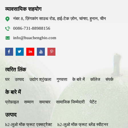
व्यावसायिक सहयोग
नंबर 8, ज़िंगकांग साउथ रोड, हाई-टेक ज़ोन, चांग्शा, हुनान, चीन
0086-731-88988156
info@huachengbio.com
त्वरित लिंक
घर
उत्पाद
उद्योग श्रृंखला
गुणवत्ता
के बारे में
कॉलेज
संपर्क
के बारे में
प्रोफ़ाइल
सम्मान
समाचार
सामाजिक जिम्मेदारी
पेटेंट
उत्पाद
h2-लुओ मोंक फ्रूट एक्सट्रैक्ट
h2-लुओ मोंक फ्रूट ब्लेंड स्वीटनर