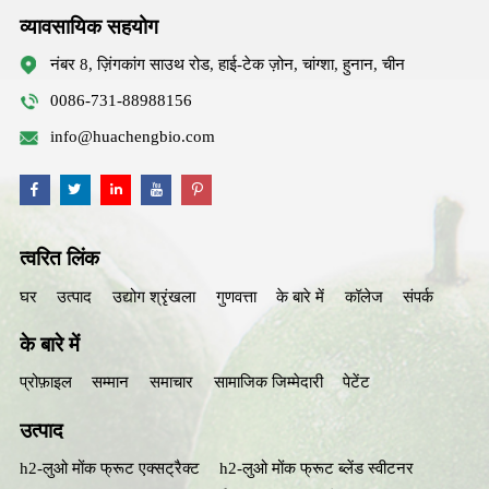
व्यावसायिक सहयोग
नंबर 8, ज़िंगकांग साउथ रोड, हाई-टेक ज़ोन, चांग्शा, हुनान, चीन
0086-731-88988156
info@huachengbio.com
त्वरित लिंक
घर
उत्पाद
उद्योग श्रृंखला
गुणवत्ता
के बारे में
कॉलेज
संपर्क
के बारे में
प्रोफ़ाइल
सम्मान
समाचार
सामाजिक जिम्मेदारी
पेटेंट
उत्पाद
h2-लुओ मोंक फ्रूट एक्सट्रैक्ट
h2-लुओ मोंक फ्रूट ब्लेंड स्वीटनर