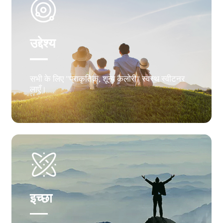
उद्देश्य
सभी के लिए "प्राकृतिक, शून्य कैलोरी" स्वस्थ स्वीटनर
लाएँ।
इच्छा