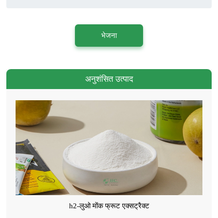
भेजना
अनुशंसित उत्पाद
h2-लुओ मोंक फ्रूट एक्सट्रैक्ट