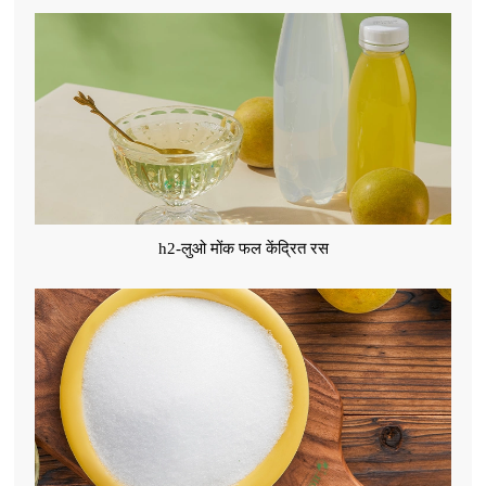
h2-लुओ मोंक फल केंद्रित रस