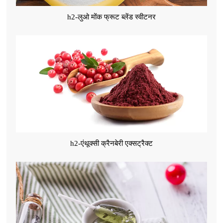
h2-लुओ मोंक फ्रूट ब्लेंड स्वीटनर
h2-एंथूक्सी क्रैनबेरी एक्सट्रैक्ट