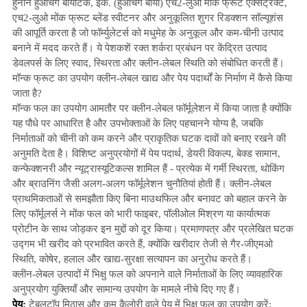
हुनान हुआचेंग बायोटेक, इंक. (हुआचेंग बायो) एच2-लुओ मोंक फ्रूट एक्सट्रैक्ट,
एच2-लुओ मोंक फ्रूट ब्लेंड स्वीटनर और अनुकूलित शुगर रिडक्शन सॉल्यूशंस
की आपूर्ति करता है जो फॉर्म्युलेटर्स को मधुमेह के अनुकूल और कम-चीनी उत्पाद
बनाने में मदद करते हैं। ये पेशकशें रक्त शर्करा प्रबंधन पर केंद्रित उत्पाद
डेवलपर्स के लिए स्वाद, स्थिरता और क्लीन-लेबल स्थिति को संबोधित करती हैं।
मॉन्क फ्रूट का उपयोग क्लीन-लेबल खाद्य और पेय पदार्थों के निर्माण में कैसे किया
जाता है?
मॉन्क फल का उपयोग आमतौर पर क्लीन-लेबल फॉर्मूलेशन में किया जाता है क्योंकि
यह पौधे पर आधारित है और उपभोक्ताओं के लिए पहचानने योग्य है, जबकि
निर्माताओं को चीनी को कम करने और प्राकृतिक घटक दावों को बनाए रखने की
अनुमति देता है। विशिष्ट अनुप्रयोगों में पेय पदार्थ, डेयरी विकल्प, बेक्ड सामान,
कन्फेक्शनरी और न्यूट्रास्यूटिकल्स शामिल हैं - प्रत्येक में गर्मी स्थिरता, थोकिंग
और ब्राउनिंग जैसी अलग-अलग फॉर्मूलेशन चुनौतियां होती हैं। क्लीन-लेबल
प्राथमिकताओं से समझौता किए बिना माउथफिल और बनावट को बहाल करने के
लिए फॉर्मूलर्स ने मोंक फल को भारी फाइबर, पॉलीओल मिश्रण या कार्यात्मक
प्रोटीन के साथ जोड़कर इन मुद्दों को दूर किया। प्रमाणपत्र और प्रलेखित घटक
उद्गम भी खरीद को प्रभावित करते हैं, क्योंकि खरीदार तेजी से गैर-जीएमओ
स्थिति, कोषेर, हलाल और खाद्य-सुरक्षा सत्यापन का अनुरोध करते हैं।
क्लीन-लेबल उत्पादों में भिक्षु फल को अपनाने वाले निर्माताओं के लिए व्यावहारिक
अनुप्रयोग युक्तियाँ और सामान्य उपयोग के मामले नीचे दिए गए हैं।
पेय:
टेबलटॉप मिठास और कम कैलोरी वाले पेय में भिक्षु फल का उपयोग करें;