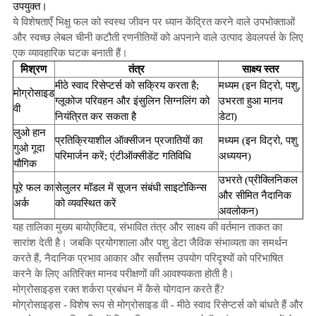
उपयुक्त।
ये विशेषताएँ भिक्षु फल को स्वस्थ जीवन पर ध्यान केंद्रित करने वाले उपभोक्ताओं
और स्वच्छ लेबल चीनी कटौती रणनीतियों को अपनाने वाले उत्पाद डेवलपर्स के लिए
एक व्यावहारिक घटक बनाती हैं।
मिश्रण
तंत्र
साक्ष्य स्तर
मीठे स्वाद रिसेप्टर्स को सक्रिय करता है;
मध्यम (इन विट्रो, पशु,
मोग्रोसाइड
ग्लूकोज परिवहन और इंसुलिन सिग्नलिंग को
उभरता हुआ मानव
वी
नियंत्रित कर सकता है
डेटा)
लुओ हान
प्रतिक्रियाशील ऑक्सीजन प्रजातियों का
मध्यम (इन विट्रो, पशु
गुओ गूदा
परिमार्जन करें; एंटीऑक्सीडेंट गतिविधि
अध्ययन)
यौगिक
उभरते (प्रीक्लिनिकल
पूरे फल का
सेलुलर मॉडल में सूजन संबंधी साइटोकिन्स
और सीमित नैदानिक ​​
अर्क
को व्यवस्थित करें
अवलोकन)
यह तालिका मुख्य बायोएक्टिव, संभावित तंत्र और साक्ष्य की वर्तमान ताकत का
सारांश देती है। जबकि प्रयोगशाला और पशु डेटा जैविक संभाव्यता का समर्थन
करते हैं, नैदानिक ​​प्रभाव आकार और सर्वोत्तम उपयोग परिदृश्यों को परिभाषित
करने के लिए अतिरिक्त मानव परीक्षणों की आवश्यकता होती है।
मोग्रोसाइड्स रक्त शर्करा प्रबंधन में कैसे योगदान करते हैं?
मोग्रोसाइड्स - विशेष रूप से मोग्रोसाइड वी - मीठे स्वाद रिसेप्टर्स को बांधते हैं और