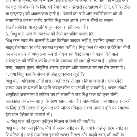
हाँ। मॉन्क फ्रूट बेकिंग में काम करता है लेकिन आमतौर पर चीनी की मात्रा और
बनावट को दोहराने के लिए बड़े पैमाने पर साझेदारों (उदाहरण के लिए, एरिथ्रिटोल
या एलूलोज़) की आवश्यकता होती है। बेकर्स को नमी और खमीरीकरण को भी
समायोजित करना चाहिए क्योंकि भिक्षु फल अपने आप में चीनी के समान
हीड्रोस्कोपिक या ब्राउनिंग गुण प्रदान नहीं करता है।
3. भिक्षु फल आंत के स्वास्थ्य को कैसे प्रभावित करता है?
भिक्षु फल स्वयं गैर-कैलोरी है और किण्वित फाइबर नहीं है, इसलिए इसका आंत
माइक्रोबायोटा पर कोई प्रत्यक्ष प्रभाव नहीं है। भिक्षु फल के साथ अतिरिक्त चीनी
को कम करने से अप्रत्यक्ष रूप से रोगजनक बैक्टीरिया को बढ़ावा देने वाले
सब्सट्रेट को सीमित करके आंत के स्वास्थ्य को लाभ हो सकता है। हमेशा की
तरह, फाइबर युक्त, संतुलित आहार इष्टतम आंत स्वास्थ्य का समर्थन करता है।
4. क्या भिक्षु फल के सेवन से कोई दुष्प्रभाव जुड़े हैं?
भिक्षु फल अधिकांश लोगों द्वारा अच्छी तरह से सहन किया जाता है। एक छोटी
संख्या फल के घटकों के प्रति संवेदनशील या एलर्जी हो सकती है। पाचन संबंधी
असुविधा असामान्य है लेकिन तब हो सकती है जब भिक्षु फल को कुछ चीनी
अल्कोहल की उच्च मात्रा के साथ खाया जाता है। सहनशीलता का आकलन करने
के लिए छोटी मात्रा से शुरुआत करें और प्रतिकूल लक्षण उत्पन्न होने पर स्वास्थ्य
देखभाल पेशेवर से परामर्श लें।
5. भिक्षु फल की तुलना कृत्रिम मिठास से कैसे की जाती है?
भिक्षु फल एक प्राकृतिक, पौधे से प्राप्त स्वीटनर है, जबकि कई कृत्रिम स्वीटनर
सिंथेटिक हैं। कई उपभोक्ता इसकी स्वच्छ मिठास और कड़वे स्वाद की कमी के