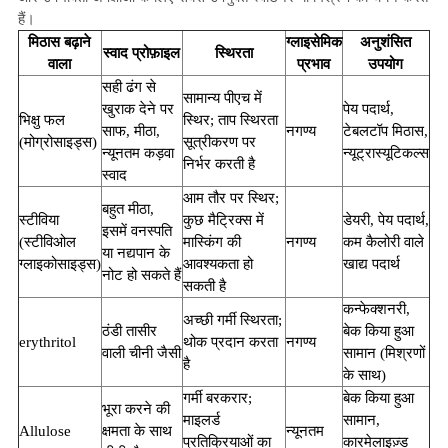
हैं।
मिठास बढ़ाने
ग्लाइसेमिक
अनुशंसित
स्वाद प्रोफ़ाइल
स्थिरता
वाला
प्रभाव
उपयोग
सही ढंग से
सामान्य पीएच में
खुराक देने पर
पेय पदार्थ,
भिक्षु फल
स्थिर; ताप स्थिरता
साफ, मीठा,
नगण्य
टेबलटॉप मिठास,
(मोग्रोसाइड्स)
सूत्रीकरण पर
न्यूनतम कड़वा
न्यूट्रास्यूटिकल्स
निर्भर करती है
स्वाद
आम तौर पर स्थिर;
बहुत मीठा,
स्टीविया
कुछ मैट्रिक्स में
डेयरी, पेय पदार्थ,
इसमें वनस्पति
(स्टीविओल
मास्किंग की
नगण्य
कम कैलोरी वाले
या नद्यपान के
ग्लाइकोसाइड्स)
आवश्यकता हो
खाद्य पदार्थ
नोट हो सकते हैं
सकती है
कन्फेक्शनरी,
अच्छी गर्मी स्थिरता;
ठंडी तासीर
बेक किया हुआ
erythritol
थोक प्रदान करता
नगण्य
वाली चीनी जैसी
सामान (मिश्रणों
है
के साथ)
गर्मी बरकरार;
बेक किया हुआ
भूरा करने की
माइलर्ड
सामान,
Allulose
क्षमता के साथ
न्यूनतम
प्रतिक्रियाओं का
कारमेलाइज़्ड