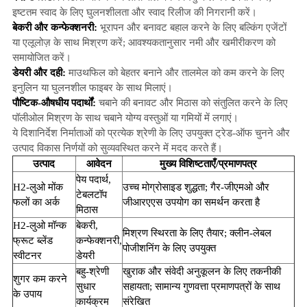
इष्टतम स्वाद के लिए घुलनशीलता और स्वाद रिलीज की निगरानी करें।
बेकरी और कन्फेक्शनरी:
भूरापन और बनावट बहाल करने के लिए बल्किंग एजेंटों
या एलूलोज़ के साथ मिश्रण करें; आवश्यकतानुसार नमी और खमीरीकरण को
समायोजित करें।
डेयरी और दही:
माउथफिल को बेहतर बनाने और तालमेल को कम करने के लिए
इनुलिन या घुलनशील फाइबर के साथ मिलाएं।
पौष्टिक-औषधीय पदार्थों:
चबाने की बनावट और मिठास को संतुलित करने के लिए
पॉलीओल मिश्रण के साथ चबाने योग्य वस्तुओं या गमियों में लगाएं।
ये दिशानिर्देश निर्माताओं को प्रत्येक श्रेणी के लिए उपयुक्त ट्रेड-ऑफ चुनने और
उत्पाद विकास निर्णयों को सुव्यवस्थित करने में मदद करते हैं।
उत्पाद
आवेदन
मुख्य विशिष्टताएँ/प्रमाणपत्र
पेय पदार्थ,
H2-लुओ मोंक
उच्च मोग्रोसाइड शुद्धता; गैर-जीएमओ और
टेबलटॉप
फलों का अर्क
जीआरएएस उपयोग का समर्थन करता है
मिठास
H2-लुओ मॉन्क
बेकरी,
मिश्रण स्थिरता के लिए तैयार; क्लीन-लेबल
फ्रूट ब्लेंड
कन्फेक्शनरी,
पोजीशनिंग के लिए उपयुक्त
स्वीटनर
डेयरी
बहु-श्रेणी
खुराक और संवेदी अनुकूलन के लिए तकनीकी
शुगर कम करने
सुधार
सहायता; सामान्य गुणवत्ता प्रमाणपत्रों के साथ
के उपाय
कार्यक्रम
संरेखित